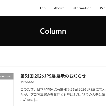
Top
About
Information
Wo
Column
第51回 2026 JPS展 展示のお知らせ
nformation
2026-03-20
このたび、日本写真家協会主催 第51回 2026 JPS展
たが、プロ写真家の登竜門とも呼ばれるJPSでの入選は
小さめの […]