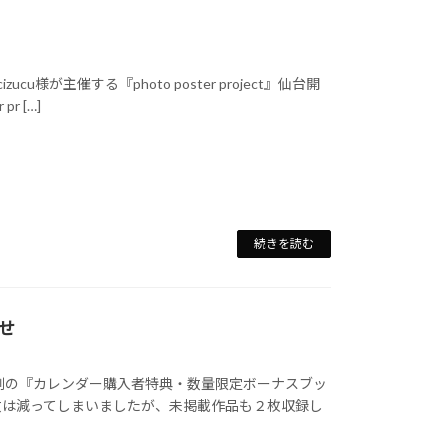
zucu様が主催する『photo poster project』仙台開
r […]
続きを読む
せ
例の『カレンダー購入者特典・数量限定ボーナスブッ
数は減ってしまいましたが、未掲載作品も２枚収録し