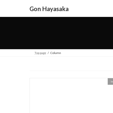
コ
ナ
Gon Hayasaka
ン
ビ
テ
ゲ
ン
ー
ツ
シ
へ
ョ
ス
ン
キ
に
ッ
移
Top page
Column
プ
動
I