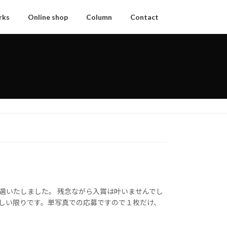
rks
Online shop
Column
Contact
にて入選いたしました。 残念ながら入賞は叶いませんでし
嬉しい限りです。単写真での応募ですので１枚だけ、