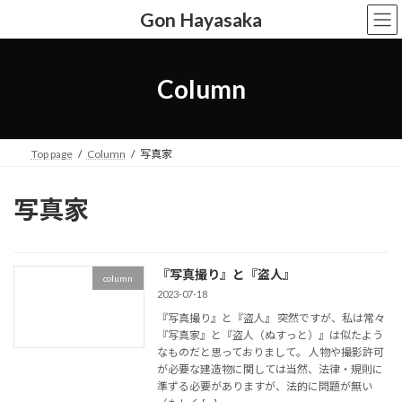
コ
ナ
Gon Hayasaka
ン
ビ
テ
ゲ
ン
ー
ツ
シ
Column
へ
ョ
ス
ン
キ
に
ッ
移
Top page
Column
写真家
プ
動
写真家
『写真撮り』と『盗人』
column
2023-07-18
『写真撮り』と『盗人』 突然ですが、私は常々
『写真家』と『盗人（ぬすっと）』は似たよう
なものだと思っておりまして。 人物や撮影許可
が必要な建造物に関しては当然、法律・規則に
準ずる必要がありますが、法的に問題が無い