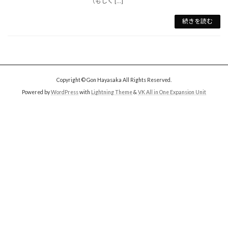
（もしく […]
続きを読む
Copyright © Gon Hayasaka All Rights Reserved.
Powered by
WordPress
with
Lightning Theme
&
VK All in One Expansion Unit