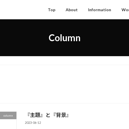
Top
About
Information
Wo
Column
『主題』と『背景』
column
2023-06-12