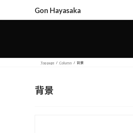
コ
ナ
Gon Hayasaka
ン
ビ
テ
ゲ
ン
ー
ツ
シ
へ
ョ
ス
ン
キ
に
ッ
移
Top page
Column
背景
プ
動
背景