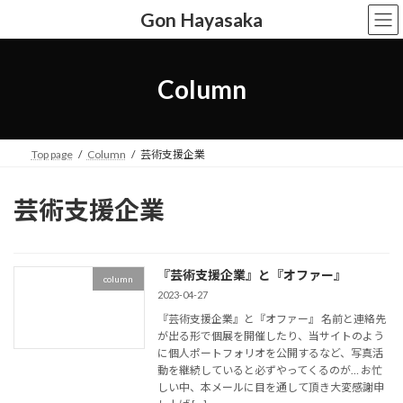
コ
ナ
Gon Hayasaka
ン
ビ
テ
ゲ
ン
ー
ツ
シ
Column
へ
ョ
ス
ン
キ
に
ッ
移
Top page
Column
芸術支援企業
プ
動
芸術支援企業
『芸術支援企業』と『オファー』
column
2023-04-27
『芸術支援企業』と『オファー』 名前と連絡先
が出る形で個展を開催したり、当サイトのよう
に個人ポートフォリオを公開するなど、写真活
動を継続していると必ずやってくるのが… お忙
しい中、本メールに目を通して頂き大変感謝申