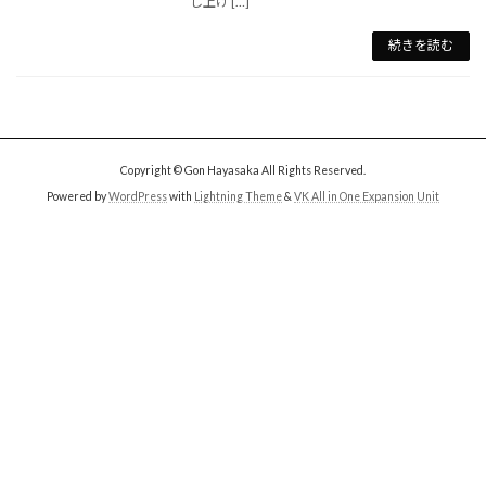
し上げ […]
続きを読む
Copyright © Gon Hayasaka All Rights Reserved.
Powered by
WordPress
with
Lightning Theme
&
VK All in One Expansion Unit